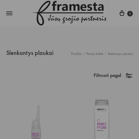
Krepš
0
Slenkantys plaukai
Pradžia
Plaukų būklė
Slenkantys plaukai
Filtruoti pagal