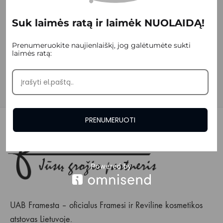
20.00
€
-
44.00
€
★
★
★
★
★
Suk laimės ratą ir laimėk NUOLAIDĄ!
Prenumeruokite naujienlaiškį, jog galėtumėte sukti
laimės ratą:
PRENUMERUOTI
UAB Framesta – oficialus Framesi ir Reviline kosmetikos
atstovas Lietuvoje.