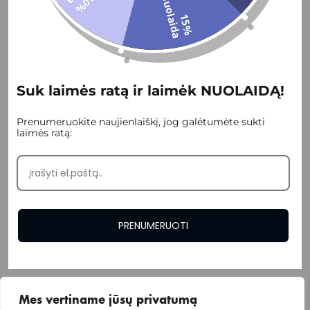
2
0
%
u
o
l
a
i
d
n
a
1
5
%
u
o
l
a
i
d
Suk laimės ratą ir laimėk NUOLAIDĄ!
Prenumeruokite naujienlaiškį, jog galėtumėte sukti
laimės ratą:
Kontaktai
MUS RASITE:
Laisvės pr. 77F, Vilnius LT-06122 .
TELEFONAS:
+370 685 68180
EL. PAŠTAS
framesta@framesta.lt
PRENUMERUOTI
Mes vertiname jūsų privatumą