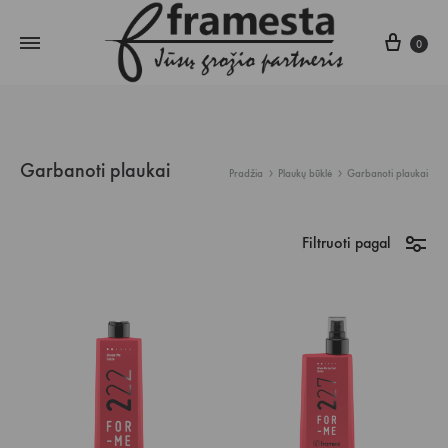
Krepš
0
Garbanoti plaukai
Pradžia
Plaukų būklė
Garbanoti plaukai
Filtruoti pagal