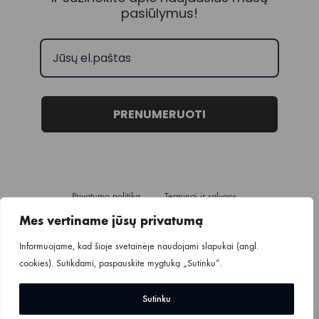
pasiūlymus!
PRENUMERUOTI
Privatumo politika
Terminai ir sąlygos
Pristatymo informacija
Mes vertiname jūsų privatumą
Informuojame, kad šioje svetainėje naudojami slapukai (angl.
cookies). Sutikdami, paspauskite mygtuką „Sutinku“.
©2024
MINGO.
Visos teisės saugomos.
Sutinku