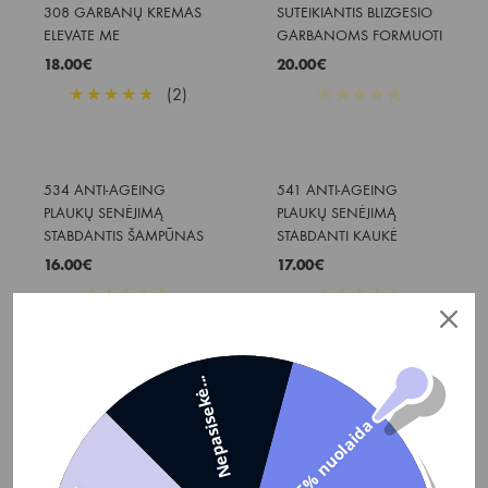
308 GARBANŲ KREMAS 
SUTEIKIANTIS BLIZGESIO 
ELEVATE ME
GARBANOMS FORMUOTI
18.00
€
20.00
€
★
★
★
★
★
(2)
★
★
★
★
★
534 ANTI-AGEING 
541 ANTI-AGEING 
PLAUKŲ SENĖJIMĄ 
PLAUKŲ SENĖJIMĄ 
STABDANTIS ŠAMPŪNAS
STABDANTI KAUKĖ
16.00
€
17.00
€
★
★
★
★
★
★
★
★
★
★
Nepasisekė...
SUBLIMIS EMULSIJA 
Morphosis SUN rinkinys + 
DEHIDRATUOTIEMS 
5% nuolaida
krepšys dovanų
PLAUKAMS
73.00
€
20.00
€