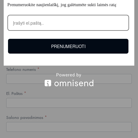
Prenumeruokite naujienlaiškį, jog galėtumėte sukti laimės ratą:
Registracija
Profesionalų
Vardas
*
registracija
Pavardė
*
PRENUMERUOTI
Telefono numeris
*
El. Paštas
*
Salono pavadinimas
*