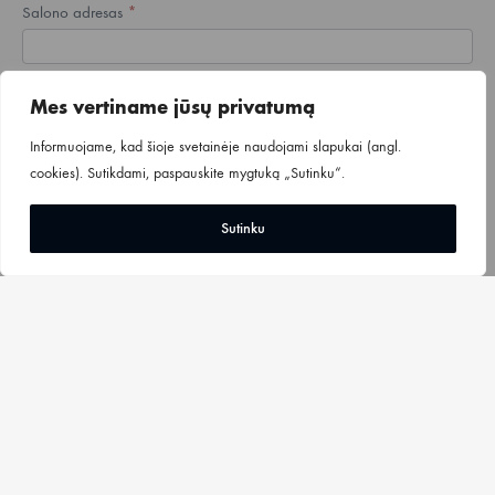
Salono adresas
*
Miestas
*
Mes vertiname jūsų privatumą
Informuojame, kad šioje svetainėje naudojami slapukai (angl.
cookies). Sutikdami, paspauskite mygtuką „Sutinku“.
Individualios veiklos / Patento numeris
*
Sutinku
Pateikti užklausą
Privatumo politika
Terminai ir sąlygos