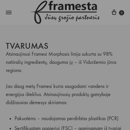
Krepš
0
TVARUMAS
Atsinaujinusi Framesi Morphosis linija sukurta su 98%
natūralių ingredientų, dauguma jų – iš Viduržemio jūros
regiono.
Jau daug metų Framesi kuria saugodami vandens ir
energijos išteklius. Atsinaujinusių produktų gamyboje
didžiausias dėmesys skiriamas:
Pakuotėms – naudojamas perdirbtas plastikas (PCR)
Sertifikuotam popieriui (FSC) – gaminamam iš tvariai