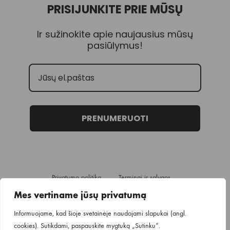
PRISIJUNKITE PRIE MŪSŲ
Ir sužinokite apie naujausius mūsų
pasiūlymus!
PRENUMERUOTI
Privatumo politika
Terminai ir sąlygos
Pristatymo informacija
Mes vertiname jūsų privatumą
Informuojame, kad šioje svetainėje naudojami slapukai (angl.
cookies). Sutikdami, paspauskite mygtuką „Sutinku“.