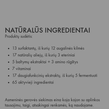
NATŪRALŪS INGREDIENTAI
Produktų sudėtis:
13 surfaktantų, iš kurių 12 augalinės kilmės
17 natūralių aliejų, iš kurių 3 eteriniai
5 baltymų ekstraktai + 3 amino rūgštys
7 vitaminai
17 daugiafunkcinių ekstraktų, iš kurių 5 fermentuoti
65 aktyvieji ingredientai
Asmeninės gerovės siekimas eina koja kojon su aplinkos
tausojimu, taigi, atsakingai renkamės, ką naudojame.