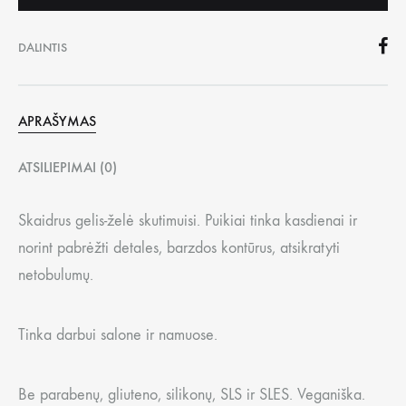
DALINTIS
APRAŠYMAS
ATSILIEPIMAI (0)
Skaidrus gelis-želė skutimuisi. Puikiai tinka kasdienai ir
norint pabrėžti detales, barzdos kontūrus, atsikratyti
netobulumų.
Tinka darbui salone ir namuose.
Be parabenų, gliuteno, silikonų, SLS ir SLES. Veganiška.