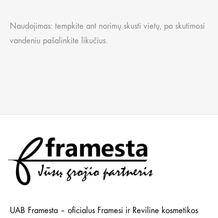
Naudojimas: tempkite ant norimų skusti vietų, po skutimosi
vandeniu pašalinkite likučius.
UAB Framesta – oficialus Framesi ir Reviline kosmetikos