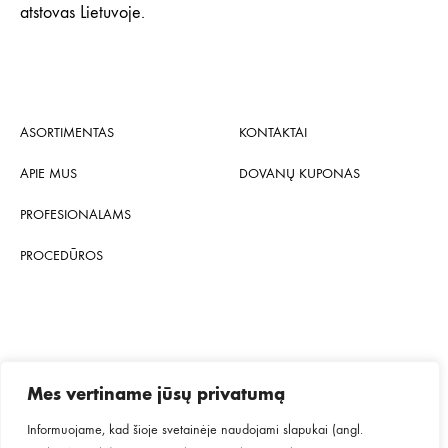
atstovas Lietuvoje.
ASORTIMENTAS
KONTAKTAI
APIE MUS
DOVANŲ KUPONAS
PROFESIONALAMS
PROCEDŪROS
Privatumo politika
Terminai ir sąlygos
Mes vertiname jūsų privatumą
Pristatymo informacija
Informuojame, kad šioje svetainėje naudojami slapukai (angl.