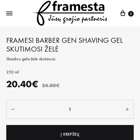
Krepš
0
FRAMESI BARBER GEN SHAVING GEL
SKUTIMOSI ŽELĖ
Skaidrus gelis-želė skutimuisi.
250 ml
20.40
€
24.00
€
Kiekis
Į KREPŠELĮ