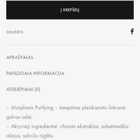
Į KREPŠELĮ
DALINTIS
APRAŠYMAS
PAPILDOMA INFORMACIJA
ATSILIEPIMAI (0)
– Morphosis Purifying – šampūnas pleiskanotis linkusiai
galvos odai.
– Aktyvieji ingredientai: chinoto ekstraktas, arbatmedžio
aliejus, salicilo rūgštis.