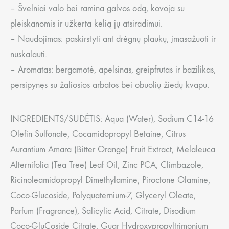
– Švelniai valo bei ramina galvos odą, kovoja su
pleiskanomis ir užkerta kelią jų atsiradimui.
– Naudojimas: paskirstyti ant drėgnų plaukų, įmasažuoti ir
nuskalauti.
– Aromatas: bergamotė, apelsinas, greipfrutas ir bazilikas,
persipynęs su žaliosios arbatos bei obuolių žiedų kvapu.
INGREDIENTS/SUDĖTIS: Aqua (Water), Sodium C14-16
Olefin Sulfonate, Cocamidopropyl Betaine, Citrus
Aurantium Amara (Bitter Orange) Fruit Extract, Melaleuca
Alternifolia (Tea Tree) Leaf Oil, Zinc PCA, Climbazole,
Ricinoleamidopropyl Dimethylamine, Piroctone Olamine,
Coco-Glucoside, Polyquaternium-7, Glyceryl Oleate,
Parfum (Fragrance), Salicylic Acid, Citrate, Disodium
Coco-GluCoside Citrate, Guar Hydroxypropyltrimonium