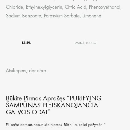
Chloride, Ethylhexylglycerin, Citric Acid, Phenoxyethanol,
Sodium Benzoate, Potassium Sorbate, Limonene.
TALPA
250ml, 1000ml
Atsiliepimų dar nėra.
Būkite Pirmas Aprašęs “PURIFYING
ŠAMPŪNAS PLEISKANOJANČIAI
GALVOS ODAI”
El. pašto adresas nebus skelbiamas.
Būtini laukeliai pažymėti
*