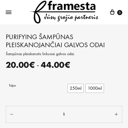
Krepš
0
PURIFYING ŠAMPŪNAS
PLEISKANOJANČIAI GALVOS ODAI
Šampūnas pleiskanotis linkusiai galvos odai.
20.00
€
44.00
€
-
Talpa
250ml
1000ml
Kiekis