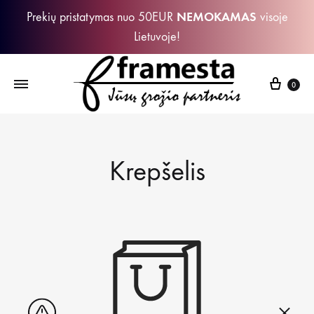
NEMOKAMAS
Prekių pristatymas nuo 50EUR
visoje
Lietuvoje!
Krepš
0
Krepšelis