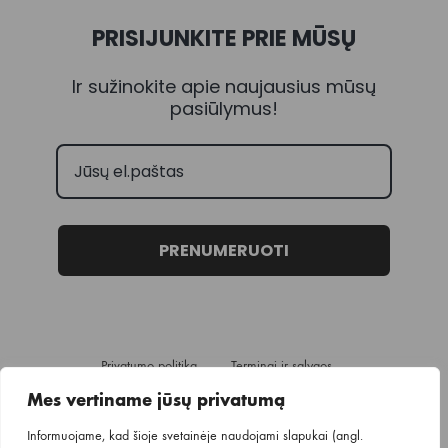
PRISIJUNKITE PRIE MŪSŲ
Ir sužinokite apie naujausius mūsų
pasiūlymus!
PRENUMERUOTI
Privatumo politika
Terminai ir sąlygos
Pristatymo informacija
Mes vertiname jūsų privatumą
Informuojame, kad šioje svetainėje naudojami slapukai (angl.