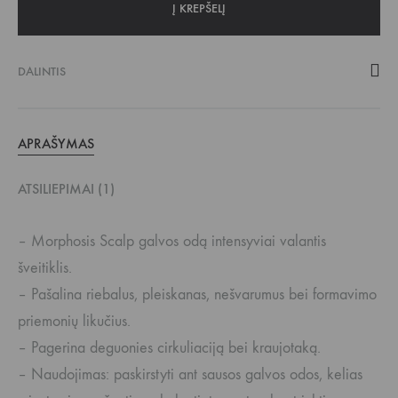
Į KREPŠELĮ
DALINTIS
APRAŠYMAS
ATSILIEPIMAI (1)
– Morphosis Scalp galvos odą intensyviai valantis
šveitiklis.
– Pašalina riebalus, pleiskanas, nešvarumus bei formavimo
priemonių likučius.
– Pagerina deguonies cirkuliaciją bei kraujotaką.
– Naudojimas: paskirstyti ant sausos galvos odos, kelias