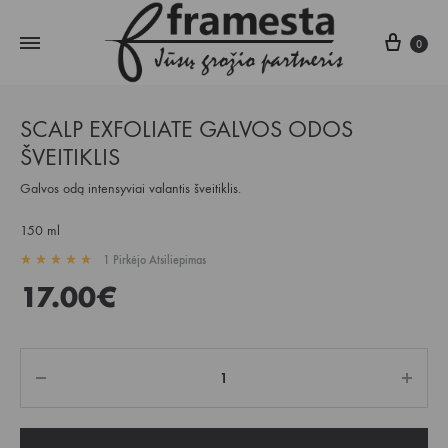
Krepš
0
SCALP EXFOLIATE GALVOS ODOS
ŠVEITIKLIS
Galvos odą intensyviai valantis šveitiklis.
150 ml
1
Pirkėjo Atsiliepimas
Įvertintas
5.00
iš 5 pagal
1
kliento įvertinimą
17.00
€
Kiekis