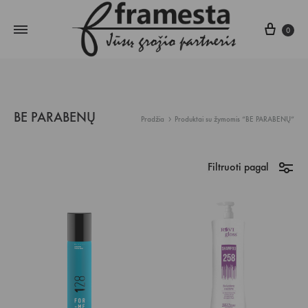
Krepš
0
BE PARABENŲ
Pradžia
Produktai su žymomis “BE PARABENŲ”
Filtruoti pagal