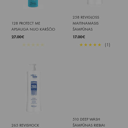
258 REVIGLOSS 
128 PROTECT ME 
MAITINAMASIS 
APSAUGA NUO KARŠČIO
ŠAMPŪNAS
27.00
€
17.00
€
★
★
★
★
★
★
★
★
★
★
(1)
510 DEEP WASH 
265 REVISHOCK 
ŠAMPŪNAS RIEBIAI 