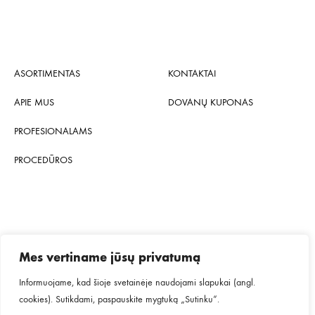
ASORTIMENTAS
KONTAKTAI
APIE MUS
DOVANŲ KUPONAS
PROFESIONALAMS
PROCEDŪROS
Privatumo politika
Terminai ir sąlygos
Mes vertiname jūsų privatumą
Pristatymo informacija
Informuojame, kad šioje svetainėje naudojami slapukai (angl.
cookies). Sutikdami, paspauskite mygtuką „Sutinku“.