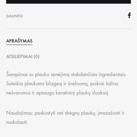
DALINTIS
APRAŠYMAS
ATSILIEPIMAI (0)
Šampūnas su plauko senėjimą stabdančiais ingredientais.
Suteikia plaukams blizgesį ir švelnumą, puikiai šalina
nešvarumus ir apsaugo keratininį plaukų sluoksnį.
Naudojimas: paskirstyti ant drėgnų plaukų, įmasažuoti ir
nuskalauti.