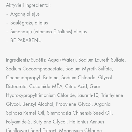
Aktyvieji ingredientai:
– Arganų aliejus
– Saulėgrąžų aliejus
– Simondsijų (vitamino E šaltinis) aliejus
– BE PARABENŲ.
Ingredients/Sudėtis: Aqua (Water), Sodium Laureth Sulfate,
Sodium Cocoamphoacetate, Sodium Myreth Sulfate,
Cocamidopropyl Betaine, Sodium Chloride, Glycol
Distearate, Cocamide MÊA, Citric Acid, Guar
Hydroxypropyltrimonium Chloride, Laureth-10, Triethylene
Glycol, Benzyl Alcohol, Propylene Glycol, Argania
Spinosa Kernel Oil, Simmondsia Chinensis Seed Oil,
Polyamide-2, Butylene Glycol, Heliantus Annuus
(Sunflower) Seed Extract, Magnesium Chloride,