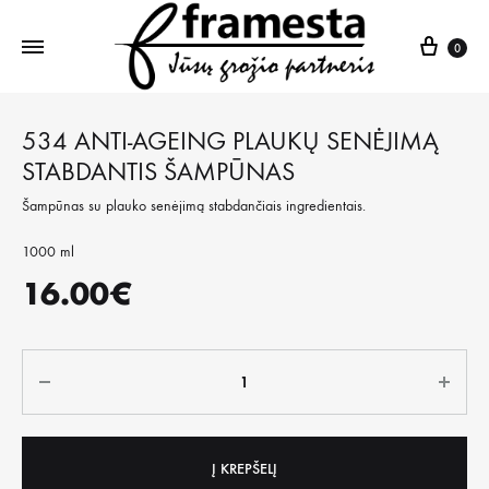
Krepš
0
534 ANTI-AGEING PLAUKŲ SENĖJIMĄ
STABDANTIS ŠAMPŪNAS
Šampūnas su plauko senėjimą stabdančiais ingredientais.
1000 ml
16.00
€
Kiekis
Į KREPŠELĮ