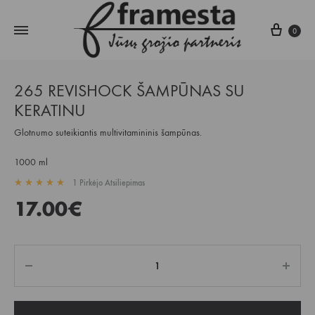
Krepš
0
265 REVISHOCK ŠAMPŪNAS SU
KERATINU
Glotnumo suteikiantis multivitamininis šampūnas.
1000 ml
1
Pirkėjo Atsiliepimas
Įvertintas
5.00
iš 5 pagal
1
kliento įvertinimą
17.00
€
Kiekis