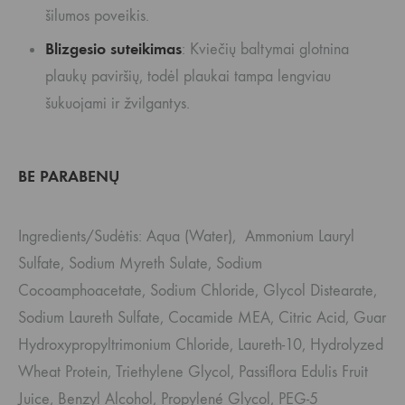
šilumos poveikis.
Blizgesio suteikimas
: Kviečių baltymai glotnina
plaukų paviršių, todėl plaukai tampa lengviau
šukuojami ir žvilgantys.
BE PARABENŲ
Ingredients/Sudėtis: Aqua (Water), Ammonium Lauryl
Sulfate, Sodium Myreth Sulate, Sodium
Cocoamphoacetate, Sodium Chloride, Glycol Distearate,
Sodium Laureth Sulfate, Cocamide MEA, Citric Acid, Guar
Hydroxypropyltrimonium Chloride, Laureth-10, Hydrolyzed
Wheat Protein, Triethylene Glycol, Passiflora Edulis Fruit
Juice, Benzyl Alcohol, Propylené Glycol, PEG-5