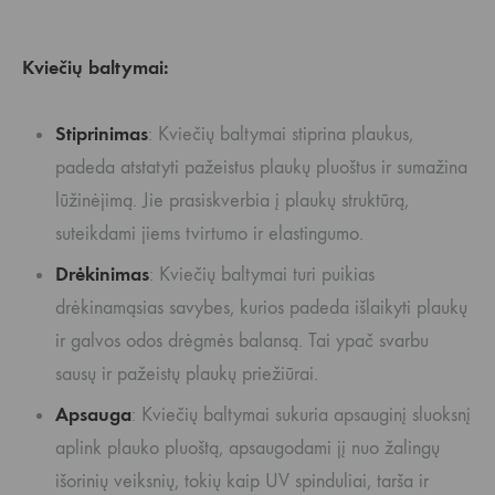
Kviečių baltymai:
Stiprinimas
: Kviečių baltymai stiprina plaukus,
padeda atstatyti pažeistus plaukų pluoštus ir sumažina
lūžinėjimą. Jie prasiskverbia į plaukų struktūrą,
suteikdami jiems tvirtumo ir elastingumo.
Drėkinimas
: Kviečių baltymai turi puikias
drėkinamąsias savybes, kurios padeda išlaikyti plaukų
ir galvos odos drėgmės balansą. Tai ypač svarbu
sausų ir pažeistų plaukų priežiūrai.
Apsauga
: Kviečių baltymai sukuria apsauginį sluoksnį
aplink plauko pluoštą, apsaugodami jį nuo žalingų
išorinių veiksnių, tokių kaip UV spinduliai, tarša ir