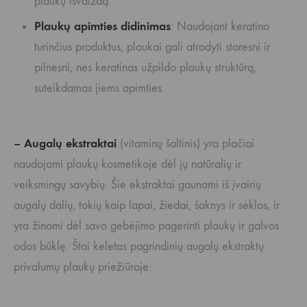
plaukų išvaizdą.
Plaukų apimties didinimas
: Naudojant keratino
turinčius produktus, plaukai gali atrodyti storesni ir
pilnesni, nes keratinas užpildo plaukų struktūrą,
suteikdamas jiems apimties.
– Augalų ekstraktai
(vitaminų šaltinis) yra plačiai
naudojami plaukų kosmetikoje dėl jų natūralių ir
veiksmingų savybių. Šie ekstraktai gaunami iš įvairių
augalų dalių, tokių kaip lapai, žiedai, šaknys ir sėklos, ir
yra žinomi dėl savo gebėjimo pagerinti plaukų ir galvos
odos būklę. Štai keletas pagrindinių augalų ekstraktų
privalumų plaukų priežiūroje: