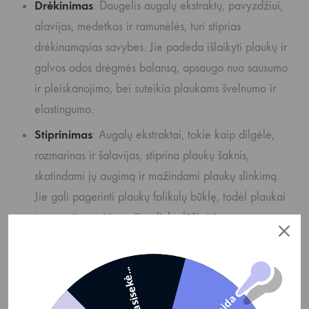
Drėkinimas
: Daugelis augalų ekstraktų, pavyzdžiui,
alavijas, medetkos ir ramunėlės, turi stiprias
drėkinamąsias savybes. Jie padeda išlaikyti plaukų ir
galvos odos drėgmės balansą, apsaugo nuo sausumo
ir pleiskanojimo, bei suteikia plaukams švelnumo ir
elastingumo.
Stiprinimas
: Augalų ekstraktai, tokie kaip dilgėlė,
rozmarinas ir šalavijas, stiprina plaukų šaknis,
skatindami jų augimą ir mažindami plaukų slinkimą.
Jie gali pagerinti plaukų folikulų būklę, todėl plaukai
tampa stipresni ir mažiau linkę lūžinėti.
Apsauga
: Augalų ekstraktai, turintys antioksidacinių
savybių, kaip žalioji arbata, granatai ir vynuogių
Nepasisekė...
sėklos, apsaugo plaukus nuo žalingų aplinkos veiksnių,
tokių kaip UV spinduliai, tarša ir laisvieji radikalai. Tai