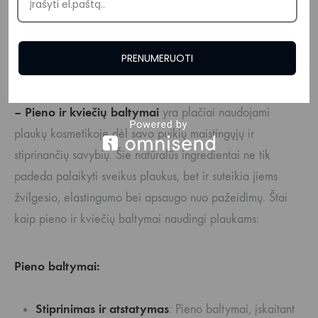
kraujotaką galvos odoje, aprūpindami plaukų folikulus
reikalingomis maistinėmis medžiagomis. Tai gali
skatinti sveiką plaukų augimą ir pagerinti jų tankumą.
PRENUMERUOTI
–
Pieno ir kviečių baltymai
yra plačiai naudojami
plaukų kosmetikoje dėl savo puikių maistingųjų ir
stiprinančių savybių. Šie natūralūs ingredientai ne tik
padeda palaikyti sveikus plaukus, bet ir suteikia jiems
žvilgesio, elastingumo bei apsaugo nuo pažeidimų. Štai
kaip pieno ir kviečių baltymai naudingi plaukams:
Pieno baltymai:
Stiprinimas ir atstatymas
: Pieno baltymai, įskaitant