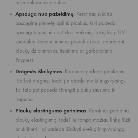
ar nepaklusnius plaukus.
Apsauga nuo pažeidimų
: Keratinas sukuria
apsauginę plėvelę aplink plaukus, kuri padeda
apsaugoti juos nuo aplinkos veiksnių, tokių kaip UV
spinduliai, tarša ir šilumos poveikis (pvz., naudojant
plaukų džiovintuvus, tiesinimo ar garbanojimo
žnyples).
Drėgmės išlaikymas
: Keratinas padeda plaukams
išlaikyti drėgmę, todėl jie atrodo sveiki ir gyvybingi.
Tai taip pat padeda išvengti plaukų sausumo ir
trapumo.
Plaukų elastingumo gerinimas
: Keratinas padidina
plaukų elastingumą, todėl jie tampa mažiau linkę lūžti
ar skilinėti. Tai padeda išlaikyti sveiką ir gyvybingą