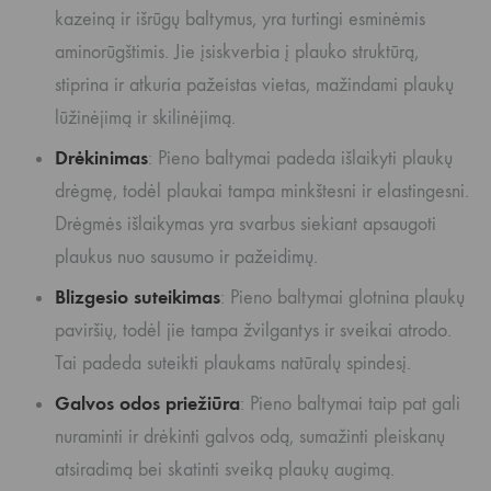
kazeiną ir išrūgų baltymus, yra turtingi esminėmis
aminorūgštimis. Jie įsiskverbia į plauko struktūrą,
stiprina ir atkuria pažeistas vietas, mažindami plaukų
lūžinėjimą ir skilinėjimą.
Drėkinimas
: Pieno baltymai padeda išlaikyti plaukų
drėgmę, todėl plaukai tampa minkštesni ir elastingesni.
Drėgmės išlaikymas yra svarbus siekiant apsaugoti
plaukus nuo sausumo ir pažeidimų.
Blizgesio suteikimas
: Pieno baltymai glotnina plaukų
paviršių, todėl jie tampa žvilgantys ir sveikai atrodo.
Tai padeda suteikti plaukams natūralų spindesį.
Galvos odos priežiūra
: Pieno baltymai taip pat gali
nuraminti ir drėkinti galvos odą, sumažinti pleiskanų
atsiradimą bei skatinti sveiką plaukų augimą.