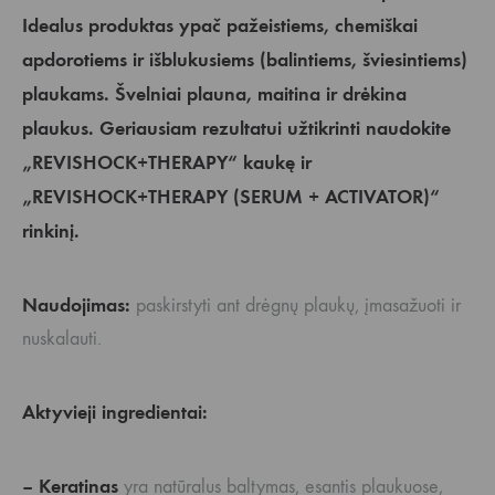
Idealus produktas ypač pažeistiems, chemiškai
apdorotiems ir išblukusiems (balintiems, šviesintiems)
plaukams. Švelniai plauna, maitina ir drėkina
plaukus. Geriausiam rezultatui užtikrinti naudokite
„REVISHOCK+THERAPY“ kaukę ir
„REVISHOCK+THERAPY (SERUM + ACTIVATOR)“
rinkinį.
Naudojimas:
paskirstyti ant drėgnų plaukų, įmasažuoti ir
nuskalauti.
Aktyvieji ingredientai:
– Keratinas
yra natūralus baltymas, esantis plaukuose,