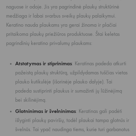
naguose ir odoje. Jis yra pagrindinė plaukų struktūrinė
medžiaga ir labai svarbus sveikų plaukų palaikymui.
Keratino nauda plaukams yra gerai žinoma ir plačiai
pritaikoma plaukų priežiūros produktuose. Štai keletas
pagrindinių keratino privalumų plaukams:
Atstatymas ir stiprinimas
: Keratinas padeda atkurti
pažeistą plaukų struktūrą, užpildydamas tuščias vietas
plauko kutikulėje (išorinėje plauko dalyje). Tai
padeda sustiprinti plaukus ir sumažinti jų lūžinėjimą
bei skilinėjimą.
Glotninimas ir švelninimas
: Keratinas gali padėti
išlyginti plaukų paviršių, todėl plaukai tampa glotnūs ir
švelnūs. Tai ypač naudinga tiems, kurie turi garbanotus