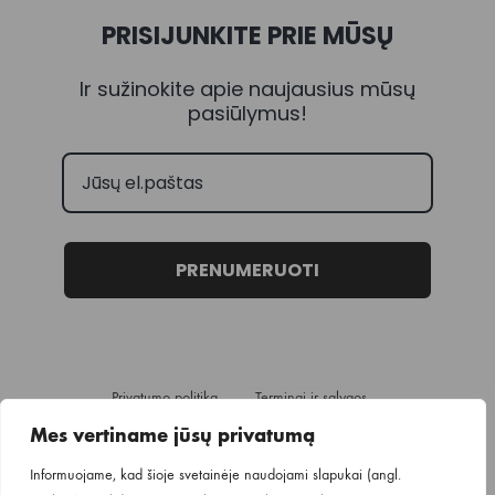
PRISIJUNKITE PRIE MŪSŲ
Ir sužinokite apie naujausius mūsų
pasiūlymus!
PRENUMERUOTI
Privatumo politika
Terminai ir sąlygos
Pristatymo informacija
Mes vertiname jūsų privatumą
Informuojame, kad šioje svetainėje naudojami slapukai (angl.