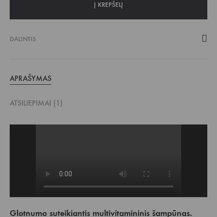
Į KREPŠELĮ
DALINTIS
APRAŠYMAS
ATSILIEPIMAI (1)
Glotnumo suteikiantis multivitamininis šampūnas.