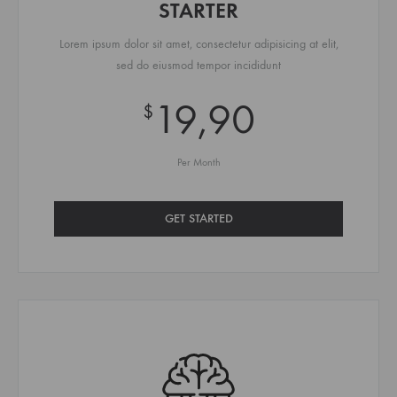
STARTER
Lorem ipsum dolor sit amet, consectetur adipisicing at elit,
sed do eiusmod tempor incididunt
19,90
$
Per Month
GET STARTED