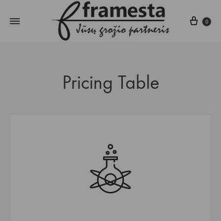
Krepš
0
Pricing Table