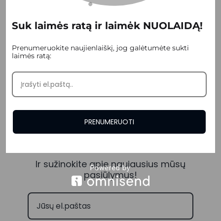
Suk laimės ratą ir laimėk NUOLAIDĄ!
ASORTIMENTAS
KONTAKTAI
APIE MUS
DOVANŲ KUPONAS
Prenumeruokite naujienlaiškį, jog galėtumėte sukti
laimės ratą:
PROFESIONALAMS
PROCEDŪROS
PRENUMERUOTI
PRISIJUNKITE PRIE MŪSŲ
Ir sužinokite apie naujausius mūsų
pasiūlymus!