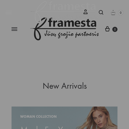
Krepš
Krepš
PRISIJUNGTI
Paieška
0
0
Krepšeli
0
New Arrivals
WOMAN COLLECTION