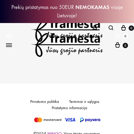
NEMOKAMAS
Prekių pristatymas nuo 50EUR
visoje
Lietuvoje!
Kr
PRISIJUNGTI
Paieška
0
Krepš
0
Krepš
0
Privatumo politika
Terminai ir sąlygos
Pristatymo informacija
©2024
MINGO.
Visos teisės saugomos.