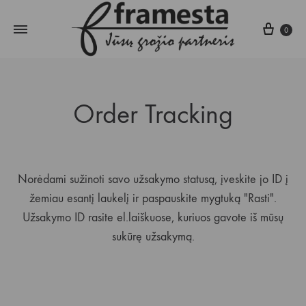
Krepš
0
Order Tracking
Norėdami sužinoti savo užsakymo statusą, įveskite jo ID į
žemiau esantį laukelį ir paspauskite mygtuką "Rasti".
Užsakymo ID rasite el.laiškuose, kuriuos gavote iš mūsų
sukūrę užsakymą.