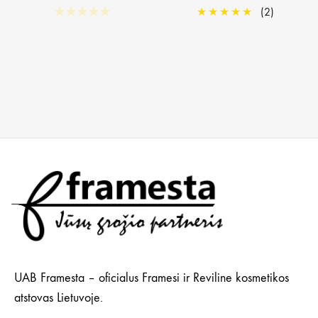
★
★
★
★
★
★
★
★
★
★
(2)
UAB Framesta – oficialus Framesi ir Reviline kosmetikos
atstovas Lietuvoje.