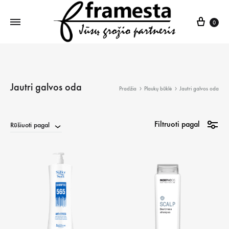
Krepš
0
Jautri galvos oda
Pradžia
Plaukų būklė
Jautri galvos oda
Filtruoti pagal
Rūšiuoti pagal