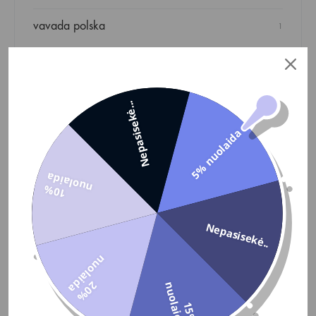
vavada polska
1
Nepasisekė...
5% nuolaida
Naujausi įrašai
a
1
0
%
n
u
ol
ai
d
Vavada Casino Pl Na Smartfonie Recenzja
Nepasisekė..
Aplikacji Mobilnej I Przewodnik Jak Szybko
Rozpocząć Grę
n
a
Vavada I Ekskluzywne Turnieje Jak Myśleć
2
0
%
u
o
l
a
i
d
n
a
Spokojniej I Wygrywać Mądrzej
1
5
%
u
o
l
a
i
d