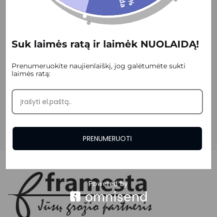
Vip Sadakat Programlarıyla Kişisel Sınırlarını
Akıllıca Belirleme Rehberi Merhabet Casino
Suk laimės ratą ir laimėk NUOLAIDĄ!
Plaukų priežiūros tendencijos🤩🤩🤩
Prenumeruokite naujienlaiškį, jog galėtumėte sukti
laimės ratą:
Plaukų priežiūros subtilybės🤩🤩🤩
PRENUMERUOTI