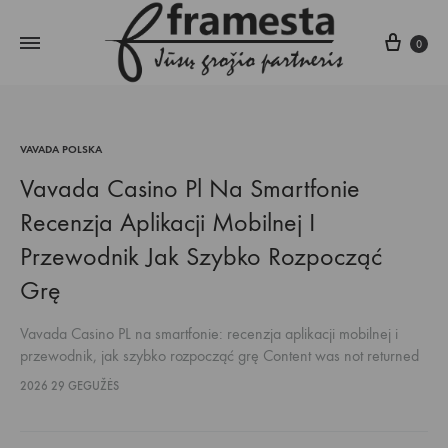
Krepš
0
VAVADA POLSKA
Vavada Casino Pl Na Smartfonie
Recenzja Aplikacji Mobilnej I
Przewodnik Jak Szybko Rozpocząć
Grę
Vavada Casino PL na smartfonie: recenzja aplikacji mobilnej i
przewodnik, jak szybko rozpocząć grę Content was not returned
by the API for this article.
2026 29 GEGUŽĖS