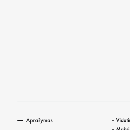
PLAUKŲ LOSJONAI, ALIEJAI, PURŠKIKLIAI
RINKINI
GALVOS ODOS ŠVEITIKLIAI, PRIEŽIŪRA
FORMAVIMAS
RINKINIAI
Aprašymas
– Viduti
– Maksi