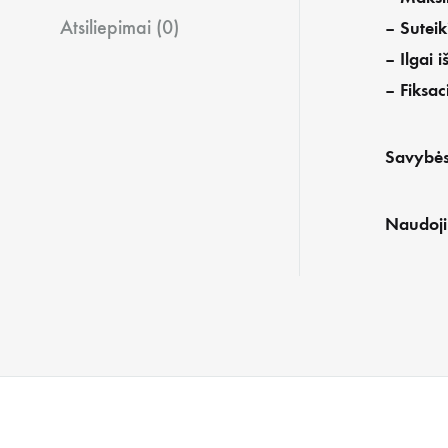
Atsiliepimai (0)
– Suteik
– Ilgai i
– Fiksaci
Savybės
Naudoji