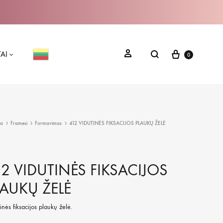
Krepšelis
PRISIJUNGTI
Paieška
AI
0
PLAUKŲ BŪKLĖ
ia
Framesi
Formavimas
412 VIDUTINĖS FIKSACIJOS PLAUKŲ ŽELĖ
VOS ODA
PO CHEMINIO SUŠUKAVIMO
12 VIDUTINĖS FIKSACIJOS
PO ILGALAIKIO TIESINIMO
LAUKŲ ŽELĖ
AUKAI
SILPNI, PLONI PLAUKAI
inės fiksacijos plaukų želė.
SLENKANTYS PLAUKAI