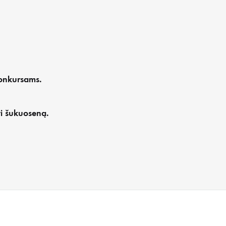
konkursams.
ti šukuoseną.