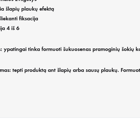
ia šlapių plaukų efektą
šliekanti fiksacija
ja 4 iš 6
: ypatingai tinka formuoti šukuosenas pramoginių šokių 
mas: tepti produktą ant šlapių arba sausų plaukų. Formuo