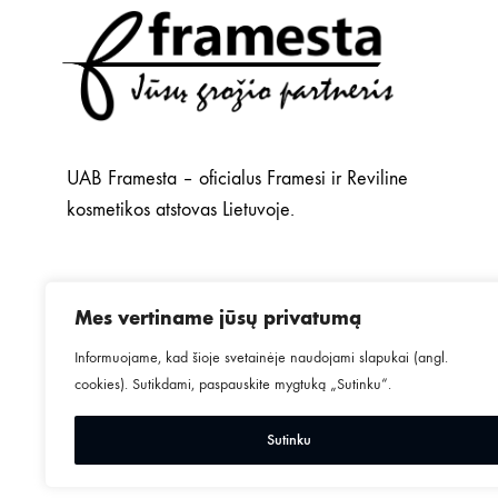
UAB Framesta – oficialus Framesi ir Reviline
kosmetikos atstovas Lietuvoje.
Mes vertiname jūsų privatumą
Informuojame, kad šioje svetainėje naudojami slapukai (angl.
cookies). Sutikdami, paspauskite mygtuką „Sutinku“.
Sutinku
©2024
MINGO.
Visos teisės saugomos.