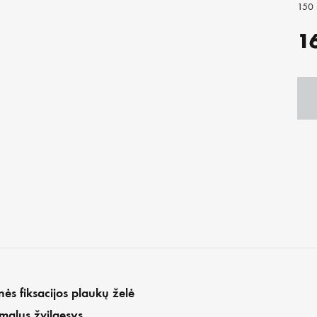
150 
AI
PAŽEISTI PLAUKAI
1
PLEISKANOJANTI GALVO
VYRAMS
nės fiksacijos plaukų želė
malus žvilgesys