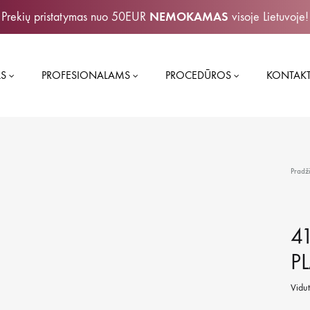
NEMOKAMAS
Prekių pristatymas nuo 50EUR
visoje Lietuvoje!
S
PROFESIONALAMS
PROCEDŪROS
KONTAKT
INE
PLAUKŲ BŪKLĖ
Pradž
 ŠAMPŪNAI
BESIRIEBALUOJANTI GAL
4
 KAUKĖS
DAŽYTI PLAUKAI
P
ALIEJAI/SERUMAI, PURŠKIKLIAI
DEHIDRATUOTI, SAUSI PL
Vidut
VIMAS
JAUTRI GALVOS ODA