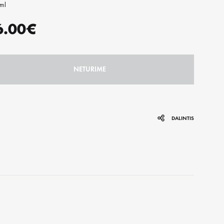
ml
SVEIKI IR NORMALŪS PLAUKAI
6.00
€
S ODA
PRIAUGINTI PLAUKAI
GARBANOTI PLAUKAI
NETURIME
DALINTIS