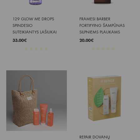
129 GLOW ME DROPS 
FRAMESI BARBER 
SPINDESIO 
FORTIFYING ŠAMPŪNAS 
SUTEIKIANTYS LAŠIUKAI
SILPNIEMS PLAUKAMS
33.00
€
20.00
€
★
★
★
★
★
★
★
★
★
★
REPAIR DOVANŲ 