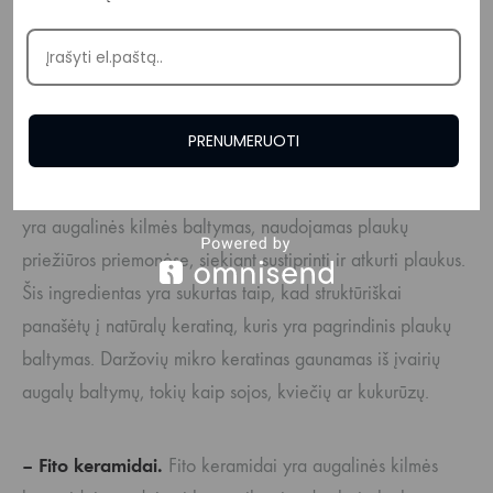
turi antioksidacinių savybių, kurios padeda apsaugoti
plaukus nuo žalingų aplinkos veiksnių, tokių kaip UV
spinduliai ir tarša. Tai padeda išlaikyti plaukų sveikatą
ir apsaugoti juos nuo pažeidimų.
PRENUMERUOTI
– Daržovių mikro keratinas.
Daržovių mikro keratinas
yra augalinės kilmės baltymas, naudojamas plaukų
priežiūros priemonėse, siekiant sustiprinti ir atkurti plaukus.
Šis ingredientas yra sukurtas taip, kad struktūriškai
panašėtų į natūralų keratiną, kuris yra pagrindinis plaukų
baltymas. Daržovių mikro keratinas gaunamas iš įvairių
augalų baltymų, tokių kaip sojos, kviečių ar kukurūzų.
– Fito keramidai.
Fito keramidai yra augalinės kilmės