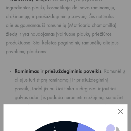
ingredientas plaukų kosmetikoje dėl savo raminamųjų,
drėkinamųjų ir priešuždegiminių savybių. Šis natūralus
aliejus gaunamas iš ramunėlių (Matricaria chamomilla)
žiedų ir yra naudojamas įvairiuose plaukų priežiūros
produktuose. Štai keletas pagrindinių ramunėlių aliejaus
privalumų plaukams:
Raminimas ir priešuždegiminis poveikis
: Ramunėlių
aliejus turi stiprų raminamąjį ir priešuždegiminį
poveikį, todėl jis puikiai tinka sudirgusiai ir jautriai
galvos odai. Jis padeda nuraminti niežėjimą, sumažinti
paraudimą ir uždegimą, taip pat gali padėti kovoti su
pleiskanomis.
Drėkinimas
: Ramunėlių aliejus padeda išlaikyti