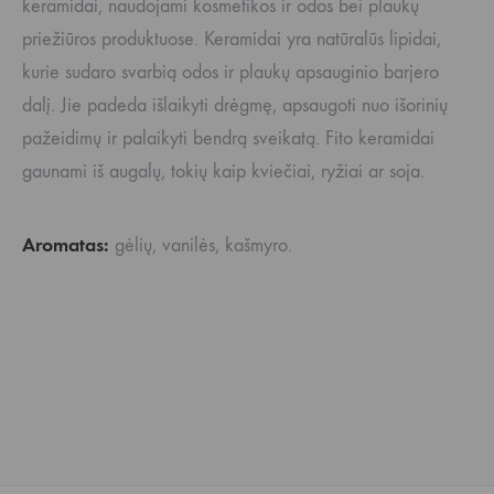
keramidai, naudojami kosmetikos ir odos bei plaukų
priežiūros produktuose. Keramidai yra natūralūs lipidai,
kurie sudaro svarbią odos ir plaukų apsauginio barjero
dalį. Jie padeda išlaikyti drėgmę, apsaugoti nuo išorinių
pažeidimų ir palaikyti bendrą sveikatą. Fito keramidai
gaunami iš augalų, tokių kaip kviečiai, ryžiai ar soja.
Aromatas:
gėlių, vanilės, kašmyro.