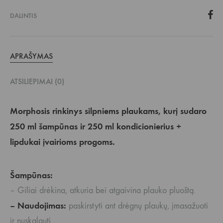
DALINTIS
APRAŠYMAS
ATSILIEPIMAI (0)
Morphosis rinkinys silpniems plaukams, kurį sudaro
250 ml šampūnas ir 250 ml kondicionierius +
lipdukai įvairioms progoms.
Šampūnas:
– Giliai drėkina, atkuria bei atgaivina plauko pluoštą.
– Naudojimas:
paskirstyti ant drėgnų plaukų, įmasažuoti
ir nuskalauti.