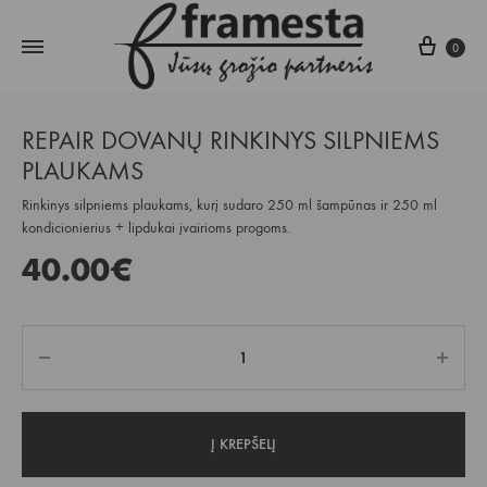
Krepš
0
REPAIR DOVANŲ RINKINYS SILPNIEMS
PLAUKAMS
Rinkinys silpniems plaukams, kurį sudaro 250 ml šampūnas ir 250 ml
kondicionierius + lipdukai įvairioms progoms.
40.00
€
Kiekis
Į KREPŠELĮ