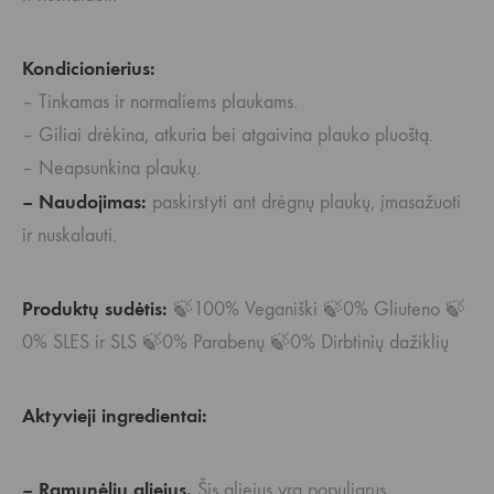
Kondicionierius:
– Tinkamas ir normaliems plaukams.
– Giliai drėkina, atkuria bei atgaivina plauko pluoštą.
– Neapsunkina plaukų.
– Naudojimas:
paskirstyti ant drėgnų plaukų, įmasažuoti
ir nuskalauti.
Produktų sudėtis:
🍃100% Veganiški 🍃0% Gliuteno 🍃
0% SLES ir SLS 🍃0% Parabenų 🍃0% Dirbtinių dažiklių
Aktyvieji ingredientai:
– Ramunėlių aliejus.
Šis aliejus yra populiarus