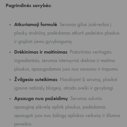
Pagrindinės savybės:
Atkuriamoji formulė
: Serumas giliai įsiskverbia į
plaukų struktūrą, padėdamas atkurti pažeistus plaukus
ir grąžinti jiems gyvybingumą.
Drėkinimas ir maitinimas
: Praturtintas vertingais
ingredientais, serumas intensyviai drėkina ir maitina
plaukus, apsaugodamas juos nuo sausumo ir trapumo.
Žvilgesio suteikimas
: Naudojant šį serumą, plaukai
įgauna natūralų blizgesį, atrodo sveiki ir gyvybingi.
Apsauga nuo pažeidimų
: Serumas sukuria
apsauginę plėvelę aplink plaukus, padėdamas
apsaugoti juos nuo žalingų aplinkos veiksnių ir šilumos
poveikio.