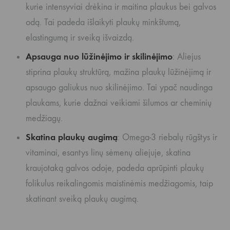
kurie intensyviai drėkina ir maitina plaukus bei galvos
odą. Tai padeda išlaikyti plaukų minkštumą,
elastingumą ir sveiką išvaizdą.
Apsauga nuo lūžinėjimo ir skilinėjimo
: Aliejus
stiprina plaukų struktūrą, mažina plaukų lūžinėjimą ir
apsaugo galiukus nuo skilinėjimo. Tai ypač naudinga
plaukams, kurie dažnai veikiami šilumos ar cheminių
medžiagų.
Skatina plaukų augimą
: Omega-3 riebalų rūgštys ir
vitaminai, esantys linų sėmenų aliejuje, skatina
kraujotaką galvos odoje, padeda aprūpinti plaukų
folikulus reikalingomis maistinėmis medžiagomis, taip
skatinant sveiką plaukų augimą.