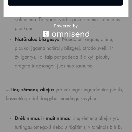
maistinių medžiagų, arganų aliejus stiprina plaukų
struktūrą, padeda sumažinti lūžinėjimą ir galiukų
skilinėjimą. Tai ypač svarbu pažeistiems ir silpniems
plaukam
Natūralus blizgesys
: Naudojant arganų aliejų,
plaukai įgauna natūralų blizgesį, atrodo sveiki ir
žvilgantys. Tai taip pat padeda išlaikyti plaukų
drėgmę ir apsaugoti juos nuo sausumo.
– Linų sėmenų aliejus
yra vertingas ingredientas plaukų
kosmetikoje dėl daugybės naudingų savybių:
Drėkinimas ir maitinimas
: Linų sėmenų aliejus yra
turtingas omega-3 riebalų rūgštimis, vitaminais E ir B,