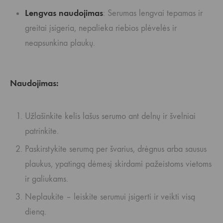
Lengvas naudojimas
: Serumas lengvai tepamas ir
greitai įsigeria, nepalieka riebios plėvelės ir
neapsunkina plaukų.
Naudojimas:
Užlašinkite kelis lašus serumo ant delnų ir švelniai
patrinkite.
Paskirstykite serumą per švarius, drėgnus arba sausus
plaukus, ypatingą dėmesį skirdami pažeistoms vietoms
ir galiukams.
Neplaukite – leiskite serumui įsigerti ir veikti visą
dieną.