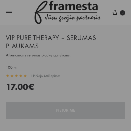
Krepš
0
VIP PURE THERAPY – SERUMAS
PLAUKAMS
Atkuriamasis serumas plaukų galiukams.
100 ml
1
Pirkėjo Atsiliepimas
Įvertintas
5.00
iš 5 pagal
1
kliento įvertinimą
17.00
€
NETURIME