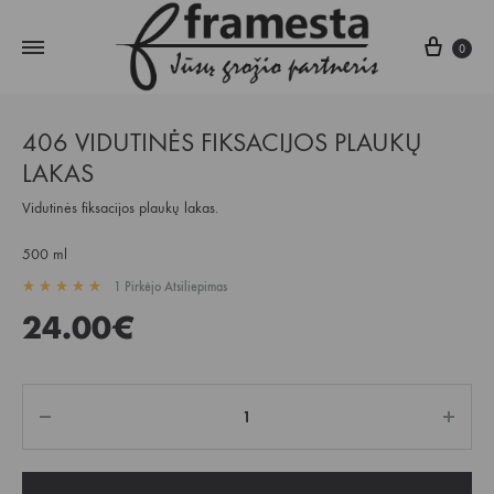
Krepš
0
406 VIDUTINĖS FIKSACIJOS PLAUKŲ
LAKAS
Vidutinės fiksacijos plaukų lakas.
500 ml
1
Pirkėjo Atsiliepimas
Įvertintas
5.00
iš 5 pagal
1
kliento įvertinimą
24.00
€
Kiekis