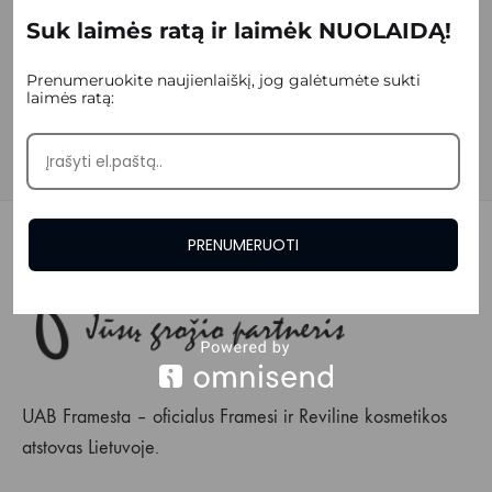
įkaitusių paviršių, žiežirbų, atviros liepsnos ir kitų degių
Suk laimės ratą ir laimėk NUOLAIDĄ!
paviršių. Laikyti vaikams nepasiekiamoje vietoje.
Prenumeruokite naujienlaiškį, jog galėtumėte sukti
laimės ratą:
PRENUMERUOTI
UAB Framesta – oficialus Framesi ir Reviline kosmetikos
atstovas Lietuvoje.