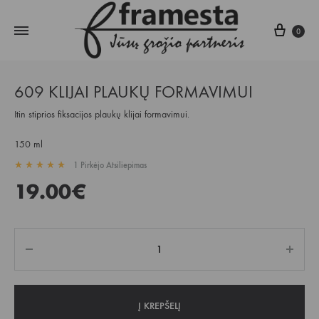
Krepš
0
609 KLIJAI PLAUKŲ FORMAVIMUI
Itin stiprios fiksacijos plaukų klijai formavimui.
150 ml
1
Pirkėjo Atsiliepimas
Įvertintas
5.00
iš 5 pagal
1
kliento įvertinimą
19.00
€
Kiekis
Į KREPŠELĮ