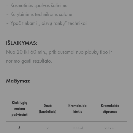
– Kosmetinės spalvos šalinimui
– Kūrybinėms technikoms salone
– Ypač tinkami „laisvų rankų“ technikai
IŠLAIKYMAS:
Nuo 20 iki 60 min., priklausomai nuo plaukų tipo ir
norimo gauti rezultato.
Maišymas:
Kiek lygių
Dozė
Kremoksido
Kremoksido
norima
(kaušeliais)
kiekis
stiprumas
pašviesinti
5
2
100 ml
20 VOL