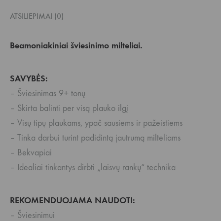
ATSILIEPIMAI (0)
Beamoniakiniai šviesinimo milteliai.
SAVYBĖS:
– Šviesinimas 9+ tonų
– Skirta balinti per visą plauko ilgį
– Visų tipų plaukams, ypač sausiems ir pažeistiems
– Tinka darbui turint padidintą jautrumą milteliams
– Bekvapiai
– Idealiai tinkantys dirbti „laisvų rankų“ technika
REKOMENDUOJAMA NAUDOTI:
– Šviesinimui