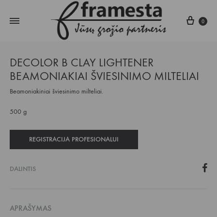
Krepš
0
DECOLOR B CLAY LIGHTENER
BEAMONIAKIAI ŠVIESINIMO MILTELIAI
Beamoniakiniai šviesinimo milteliai.
500 g
REGISTRACIJA PROFESIONALUI
DALINTIS
APRAŠYMAS