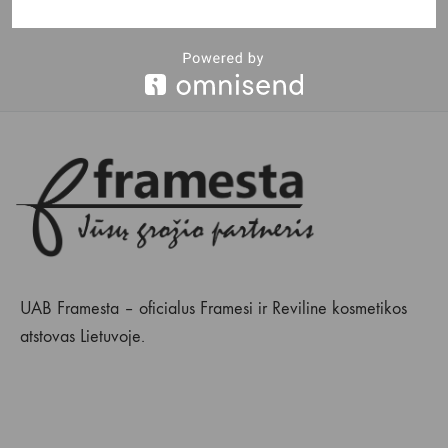
UAB Framesta – oficialus Framesi ir Reviline kosmetikos
atstovas Lietuvoje.