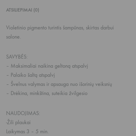
ATSILIEPIMAI (0)
Violetinio pigmento turintis šampūnas, skirtas darbui
salone.
SAVYBĖS:
– Maksimaliai naikina geltoną atspalvį
– Palaiko šaltą atspalvį
– Švelnus valymas ir apsauga nuo išorinių veiksnių
– Drėkina, minkština, suteikia žvilgesio
NAUDOJIMAS:
-Žili plaukai
Laikymas 3 – 5 min.