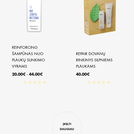
REINFORCING 
ŠAMPŪNAS NUO 
REPAIR DOVANŲ 
PLAUKŲ SLINKIMO 
RINKINYS SILPNIEMS 
VYRAMS
PLAUKAMS
20.00
€
-
44.00
€
40.00
€
★
★
★
★
★
★
★
★
★
★
ĮKELTI
DAUGIAU