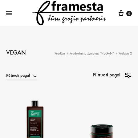
Krepš
0
VEGAN
Pradžia
Produktai su žymomis “VEGAN”
Puslapis 2
Filtruoti pagal
Rūšiuoti pagal